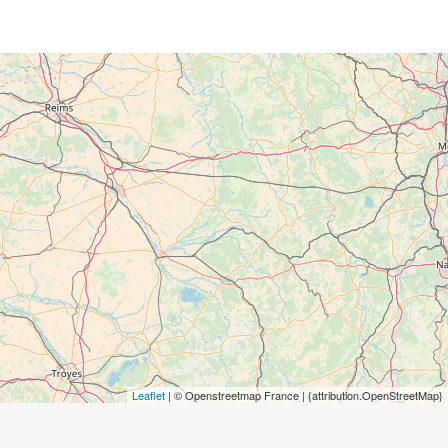
Leaflet
| © Openstreetmap France | {attribution.OpenStreetMap}