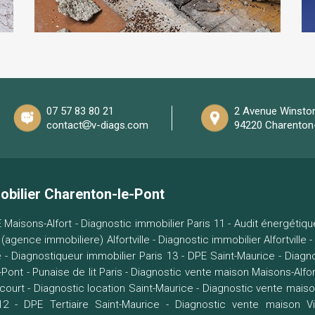
07 57 83 80 21
2 Avenue Winston
contact
v-diags.com
94220 Charenton
obilier Charenton-le-Pont
 Maisons-Alfort
-
Diagnostic immobilier Paris 11
-
Audit énergétique
(agence immobiliere) Alfortville
-
Diagnostic immobilier Alfortville
é
-
Diagnostiqueur immobilier Paris 13
-
DPE Saint-Maurice
-
Diagn
-Pont
-
Punaise de lit Paris
-
Diagnostic vente maison Maisons-Alfor
ncourt
-
Diagnostic location Saint-Maurice
-
Diagnostic vente maiso
12
-
DPE Tertiaire Saint-Maurice
-
Diagnostic vente maison V