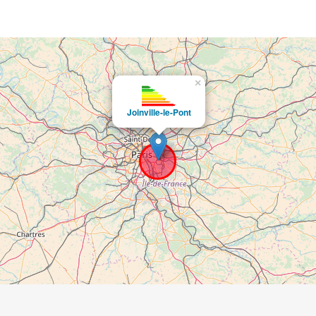
×
Joinville-le-Pont