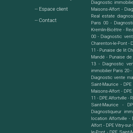
Diagnostic immobili
-- Espace client
Maisons-Alfort
-
Diag
Real estate diagnost
-- Contact
Paris 00
-
Diagnost
Kremlin-Bicêtre
-
Rea
00
-
Diagnostic ven
Charenton-le-Pont
-
D
11
-
Punaise de lit C
Mandé
-
Punaise de 
13
-
Diagnostic ven
immobilier Paris 20
-
Diagnostic vente ma
Saint-Maurice
-
DPE 
Maisons-Alfort
-
DPE 
11
-
DPE Alfortville
-
R
Saint-Maurice
-
DP
Diagnostiqueur immo
location Alfortville
-
Alfort
-
DPE Vitry-sur
le-Pont
-
DPE Saint-