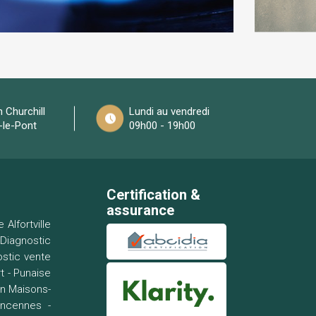
 Churchill
Lundi au vendredi
-le-Pont
09h00 - 19h00
Certification &
assurance
 Alfortville
-
Diagnostic
ostic vente
t
-
Punaise
n Maisons-
incennes
-