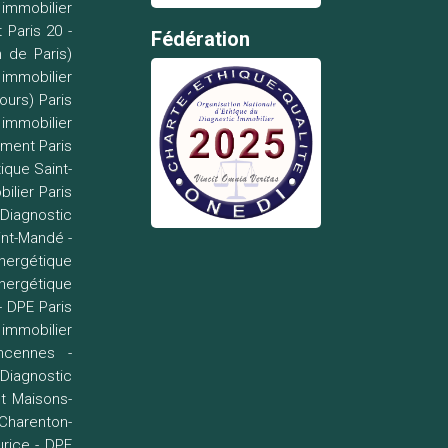
 immobilier
 Paris 20
-
Fédération
n de Paris)
 immobilier
ours) Paris
 immobilier
ement Paris
ique Saint-
ilier Paris
-
Diagnostic
int-Mandé
-
énergétique
nergétique
-
DPE Paris
 immobilier
ncennes
-
Diagnostic
t Maisons-
 Charenton-
urice
-
DPE