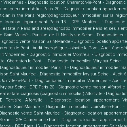
er Vincennes
-
Diagnostic location Charenton-le-Pont
-
Diagnostic
nostiqueur immobilier Paris 20
-
Diagnostic location appartement
ician in the Paris region(diagnostiqueur immobilier sur la régio
ic location appartement Paris 13
-
DPE Montreuil
-
Diagnostic
l estate in Paris and area(diagnostic immobilier Paris et ses alent
te Saint-Mandé
-
Punaise de lit Neuilly-sur-Seine
-
Diagnostiqueur
iagnostic vente maison Saint-Mandé
-
Diagnostic location appart
harenton-le-Pont
-
Audit énergétique Joinville-le-Pont
-
Audit énergét
lit Vincennes
-
Diagnostic immobilier Montreuil
-
Diagnostic immob
te Charenton-le-Pont
-
Diagnostic immobilier Vitry-sur-Seine
Diagnostiqueur immobilier Paris 11
-
Diagnostiqueur immobilier Sa
ison Saint-Maurice
-
Diagnostic immobilier Ivry-sur-Seine
-
Audit 
Joinville-le-Pont
-
Diagnostiqueur immobilier Vincennes
-
Audit é
Ivry-sur-Seine
-
DPE Paris 20
-
Diagnostic vente maison Alfortville
eal estate diagnosis (diagnostic immobilier) Alfortville
-
Diagnostic
E Tertiaire Alfortville
-
Diagnostic location appartement Vi
bilier Saint-Maurice
-
Diagnostic immobilier Joinville-le-Pont
-
Diagnostic vente Saint-Maurice
-
Diagnostic location appartemen
-Seine
-
DPE Charenton-le-Pont
-
Diagnostic location appartement
Mandé
-
DPE Paris 13
-
Diagnostic location appartement Saint-Ma